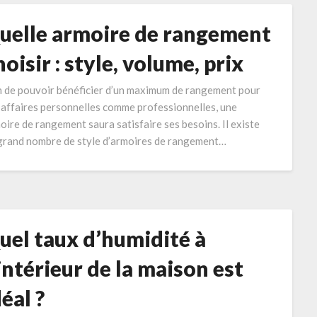
uelle armoire de rangement
hoisir : style, volume, prix
n de pouvoir bénéficier d’un maximum de rangement pour
 affaires personnelles comme professionnelles, une
oire de rangement saura satisfaire ses besoins. Il existe
grand nombre de style d’armoires de rangement…
uel taux d’humidité à
’intérieur de la maison est
déal ?