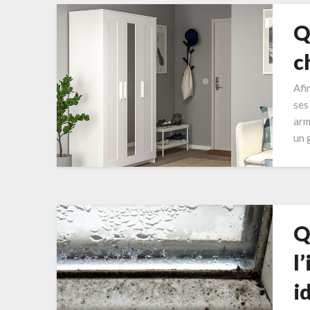
Q
c
Afi
ses
arm
un 
Q
l
i