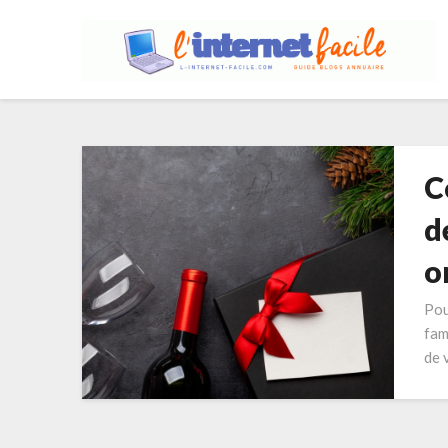
C
d
o
Pou
fam
de 