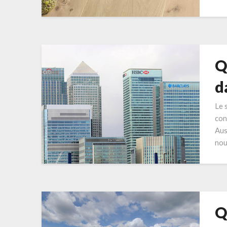
Q
d
Le 
con
Aus
nou
Q