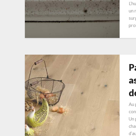
L’h
un 
sur
pro
P
a
d
Au 
con
Un 
cha
d’a