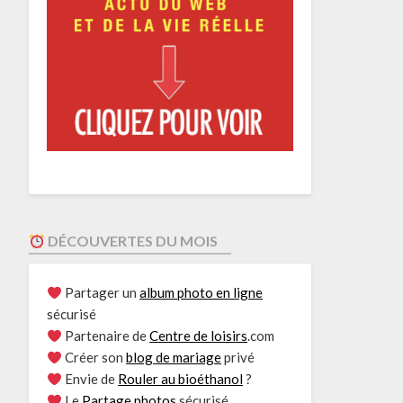
DÉCOUVERTES DU MOIS
Partager un
album photo en ligne
sécurisé
Partenaire de
Centre de loisirs
.com
Créer son
blog de mariage
privé
Envie de
Rouler au bioéthanol
?
Le
Partage photos
sécurisé