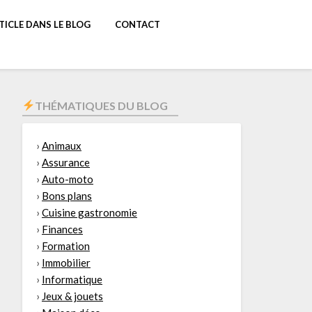
TICLE DANS LE BLOG
CONTACT
THÉMATIQUES DU BLOG
›
Animaux
›
Assurance
›
Auto-moto
›
Bons plans
›
Cuisine gastronomie
›
Finances
›
Formation
›
Immobilier
›
Informatique
›
Jeux & jouets