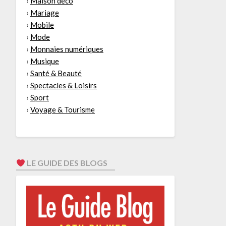
›
Maison déco
›
Mariage
›
Mobile
›
Mode
›
Monnaies numériques
›
Musique
›
Santé & Beauté
›
Spectacles & Loisirs
›
Sport
›
Voyage & Tourisme
LE GUIDE DES BLOGS