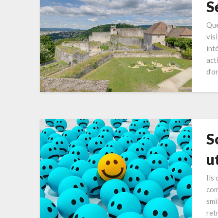
S
Que
vis
int
acti
d’or
S
u
Ils
com
smi
ret