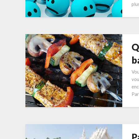
plu
Q
b
Vou
vou
enc
Par
P