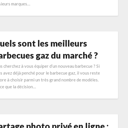
sieurs marques…
uels sont les meilleurs
arbecues gaz du marché ?
s cherchez à vous équiper d’un nouveau barbecue ? Si
s avez déjà penché pour le barbecue gaz, il vous reste
ore à choisir parmi un très grand nombre de modèles.
ce que la décision…
artage photo privé en ligne :