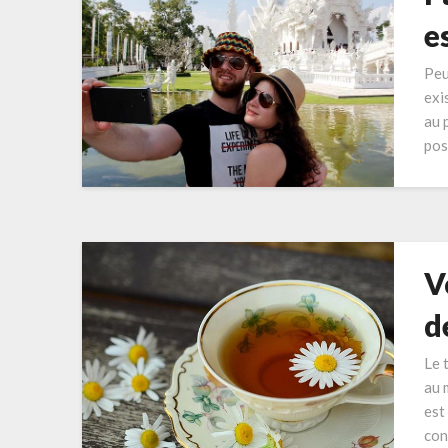
e
Peu
exi
au 
pos
V
d
Le 
au 
est
con