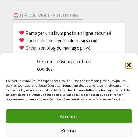
DÉCOUVERTES DU MOIS
Partager un
album photo en ligne
sécurisé
Partenaire de
Centre de loisirs
.com
Créer son
blog de mariage
privé
Envie de
Rouler au bioéthanol
?
Gérer le consentement aux
Le
Partage photos
sécurisé
cookies
Consultations
Psy Genève
L’Actu des Blogs pour
EHPAD
Pour offrir les meilleures expériences, nous utilisons des technologies telles que les
Idées et guide pour
Accueil de loisirs
cookies pour stocker et/ou accéder aux informations des appareils. Le fait de consentir à
ces technologies nous permettra de traiter des données telles que le comportement de
Agence web :
Création de site à Genève
navigation ou les ID uniques sur ce site. Le fait de ne pas consentir ou de retirer son
Découvrez le
service d’e-réputation
consentement peut avoir un effet négatif sur certaines caractéristiques et fonctions.
Découvrez nos sites amis
Accepter
Refuser