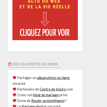
DÉCOUVERTES DU MOIS
Partager un
album photo en ligne
sécurisé
Partenaire de
Centre de loisirs
.com
Créer son
blog de mariage
privé
Envie de
Rouler au bioéthanol
?
Le
Partage photos
sécurisé