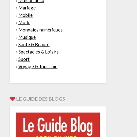
›
Maison déco
›
Mariage
›
Mobile
›
Mode
›
Monnaies numériques
›
Musique
›
Santé & Beauté
›
Spectacles & Loisirs
›
Sport
›
Voyage & Tourisme
LE GUIDE DES BLOGS