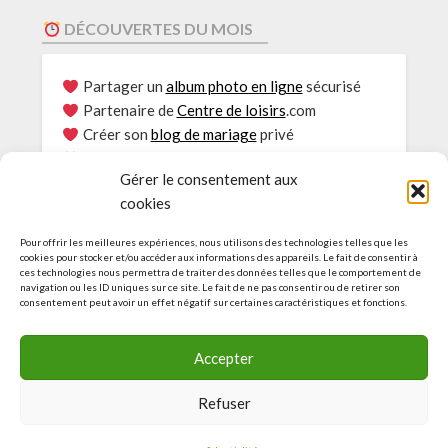
DÉCOUVERTES DU MOIS
Partager un
album photo en ligne
sécurisé
Partenaire de
Centre de loisirs
.com
Créer son
blog de mariage
privé
Envie de
Rouler au bioéthanol
?
Gérer le consentement aux
Le
Partage photos
sécurisé
cookies
Consultations
Psy Genève
L’Actu des Blogs pour
EHPAD
Pour offrir les meilleures expériences, nous utilisons des technologies telles que les
Idées et guide pour
Accueil de loisirs
cookies pour stocker et/ou accéder aux informations des appareils. Le fait de consentir à
ces technologies nous permettra de traiter des données telles que le comportement de
Agence web :
Création de site à Genève
navigation ou les ID uniques sur ce site. Le fait de ne pas consentir ou de retirer son
Découvrez le
service d’e-réputation
consentement peut avoir un effet négatif sur certaines caractéristiques et fonctions.
Découvrez nos sites amis
Accepter
Refuser
© L-INTERNET-FACILE.COM by Agence web Genève | Tous
droits réservés | Service de référencement naturel