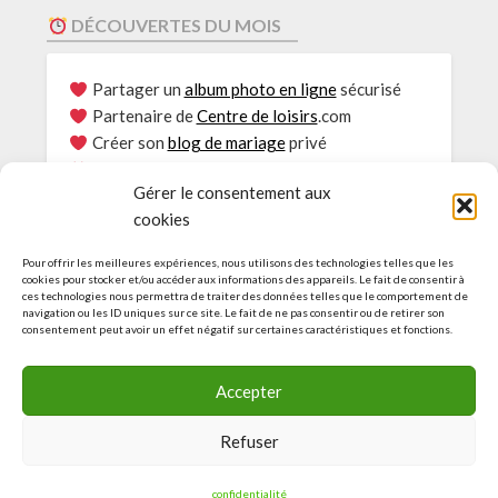
DÉCOUVERTES DU MOIS
Partager un
album photo en ligne
sécurisé
Partenaire de
Centre de loisirs
.com
Créer son
blog de mariage
privé
Envie de
Rouler au bioéthanol
?
Gérer le consentement aux
Le
Partage photos
sécurisé
cookies
Consultations
Psy Genève
L’Actu des Blogs pour
EHPAD
Pour offrir les meilleures expériences, nous utilisons des technologies telles que les
Idées et guide pour
Accueil de loisirs
cookies pour stocker et/ou accéder aux informations des appareils. Le fait de consentir à
ces technologies nous permettra de traiter des données telles que le comportement de
Agence web :
Création de site à Genève
navigation ou les ID uniques sur ce site. Le fait de ne pas consentir ou de retirer son
Découvrez le
service d’e-réputation
consentement peut avoir un effet négatif sur certaines caractéristiques et fonctions.
Découvrez nos sites amis
Accepter
Refuser
© L-INTERNET-FACILE.COM by Agence web Genève | Tous
droits réservés | Service de référencement naturel
confidentialité