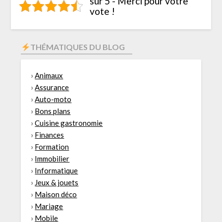
sur 5 - Merci pour votre
vote !
THÉMATIQUES DU BLOG
›
Animaux
›
Assurance
›
Auto-moto
›
Bons plans
›
Cuisine gastronomie
›
Finances
›
Formation
›
Immobilier
›
Informatique
›
Jeux & jouets
›
Maison déco
›
Mariage
›
Mobile