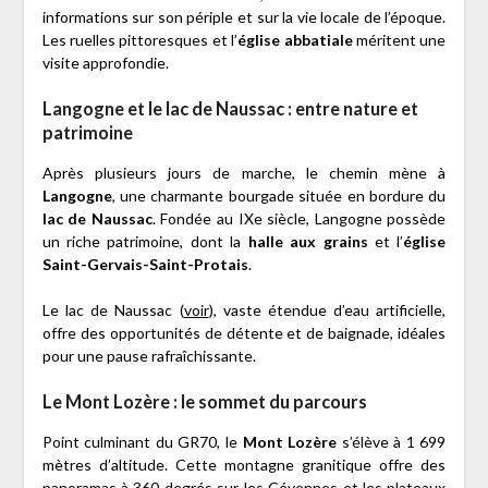
informations sur son périple et sur la vie locale de l’époque.
Les ruelles pittoresques et l’
église abbatiale
méritent une
visite approfondie.
Langogne et le lac de Naussac : entre nature et
patrimoine
Après plusieurs jours de marche, le chemin mène à
Langogne
, une charmante bourgade située en bordure du
lac de Naussac
. Fondée au IXe siècle, Langogne possède
un riche patrimoine, dont la
halle aux grains
et l’
église
Saint-Gervais-Saint-Protais
.
Le lac de Naussac (
voir
), vaste étendue d’eau artificielle,
offre des opportunités de détente et de baignade, idéales
pour une pause rafraîchissante.
Le Mont Lozère : le sommet du parcours
Point culminant du GR70, le
Mont Lozère
s’élève à 1 699
mètres d’altitude. Cette montagne granitique offre des
panoramas à 360 degrés sur les Cévennes et les plateaux