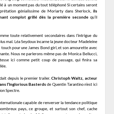
alé à un moment pas du tout téléphoné Si certains seront
rprétation génialissime de Moriarty dans Sherlock,
ils
mant complot grillé dès la première seconde
qu’il
omme toute relativement secondaires dans l’intrigue du
nt plus mal. Léa Seydoux incarne la jeune docteur Madeleine
ch touch pour une James Bond girl, et son amourette avec
rnante. Nous ne parlerons même pas de Monica Bellucci,
vitesse ici comme petit coup de passage, qui finira sa
lée.
ait depuis le premier trailer.
Christoph Waltz, acteur
ans l’Inglorious Basterds
de Quentin Tarantino n’est ici
ion Spectre.
 internationale capable de renverser la tendance politique
nombreux pays, ce groupe, et surtout son chef, cache