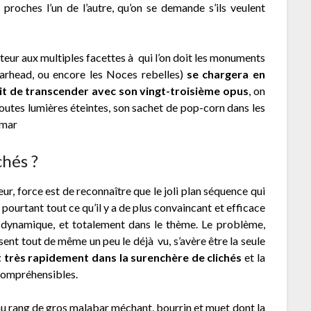
roches l’un de l’autre, qu’on se demande s’ils veulent
ur aux multiples facettes à qui l’on doit les monuments
Jarhead, ou encore les Noces rebelles)
se chargera en
ait de transcender avec son vingt-troisième opus
, on
, toutes lumières éteintes, son sachet de pop-corn dans les
emar
chés ?
ur, force est de reconnaître que le joli plan séquence qui
 pourtant tout ce qu’il y a de plus convaincant et efficace
, dynamique, et totalement dans le thème. Le problème,
sent tout de même un peu le déjà vu, s’avère être la seule
 très rapidement dans la surenchère de clichés
et la
ncompréhensibles.
 au rang de gros malabar méchant, bourrin et muet dont la