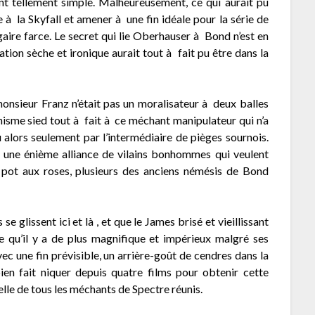
nt tellement simple. Malheureusement, ce qui aurait pu
à la Skyfall et amener à une fin idéale pour la série de
aire farce. Le secret qui lie Oberhauser à Bond n’est en
lation sèche et ironique aurait tout à fait pu être dans la
monsieur Franz n’était pas un moralisateur à deux balles
ynisme sied tout à fait à ce méchant manipulateur qui n’a
alors seulement par l’intermédiaire de pièges sournois.
 une énième alliance de vilains bonhommes qui veulent
e pot aux roses, plusieurs des anciens némésis de Bond
e glissent ici et là , et que le James brisé et vieillissant
ce qu’il y a de plus magnifique et impérieux malgré ses
ec une fin prévisible, un arrière-goût de cendres dans la
ien fait niquer depuis quatre films pour obtenir cette
lle de tous les méchants de Spectre réunis.