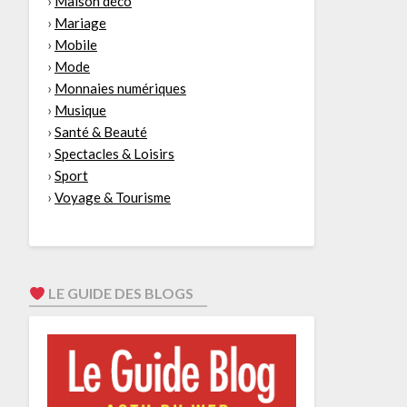
›
Maison déco
›
Mariage
›
Mobile
›
Mode
›
Monnaies numériques
›
Musique
›
Santé & Beauté
›
Spectacles & Loisirs
›
Sport
›
Voyage & Tourisme
LE GUIDE DES BLOGS