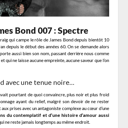
James Bond 007 : Spectre
raig qui campe le rôle de James Bond depuis bientôt 10
cran depuis le début des années 60. On se demande alors
e porte aussi bien son nom, passant derrière nous comme
et qui ne laisse aucune empreinte, aucune saveur que l’on
nd avec une tenue noire…
it pourtant de quoi convaincre, plus noir et plus froid
sonnage ayant du relief, malgré son devoir de ne rester
t aux prises avec un antagoniste complexe au cœur d’une
ens du contemplatif et d’une histoire d’amour aussi
qui ne reste jamais longtemps au même endroit.