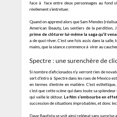
face à face entre deux personnages au fond si p
réellement s’entretuer.
Quand on apprend alors que Sam Mendes (réalisate
American Beauty, Les sentiers de la perdition, 
prime de clôturer lui-même la saga qu’il ven
a de quoi rêver. C’est une fois assis dans la salle
mains, que la séance commence à virer au cauch
Spectre : une surenchère de cli
Si nombre d’aficionados n’y verront rien de novate
sert d’intro à Spectre dans les rues de Mexico est
en termes d’entrée en matière. C’est esthétique
c’est que cette scène qui dans toute sa splendeur 
qui vaille le détour.
Le film s’embourbe en effet
succession de situations improbables, et donc i
Dave Bautista se voit ainsi relégué sans surprise