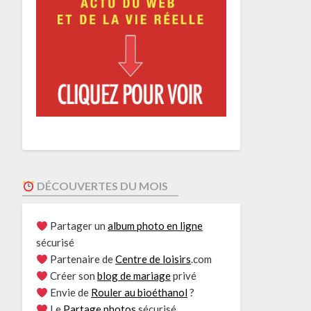
DÉCOUVERTES DU MOIS
Partager un
album photo en ligne
sécurisé
Partenaire de
Centre de loisirs
.com
Créer son
blog de mariage
privé
Envie de
Rouler au bioéthanol
?
Le
Partage photos
sécurisé