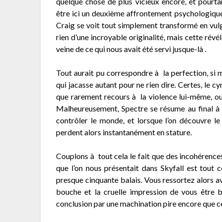
quelque chose de plus vicieux encore, et pourta
être ici un deuxième affrontement psychologique 
Craig se voit tout simplement transformé en vulg
rien d’une incroyable originalité, mais cette révé
veine de ce qui nous avait été servi jusque-là .
Tout aurait pu correspondre à la perfection, si 
qui jacasse autant pour ne rien dire. Certes, le c
que rarement recours à la violence lui-même, ou 
Malheureusement, Spectre se résume au final à
contrôler le monde, et lorsque l’on découvre l
perdent alors instantanément en stature.
Couplons à tout cela le fait que des incohérences s
que l’on nous présentait dans Skyfall est tout 
presque cinquante balais. Vous ressortez alors av
bouche et la cruelle impression de vous être b
conclusion par une machination pire encore que ce