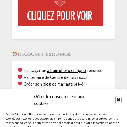
DÉCOUVERTES DU MOIS
Partager un
album photo en ligne
sécurisé
Partenaire de
Centre de loisirs
.com
Créer son
blog de mariage
privé
Envie de
Rouler au bioéthanol
?
Gérer le consentement aux
Le
Partage photos
sécurisé
cookies
Consultations
Psy Genève
L’Actu des Blogs pour
EHPAD
Pour offrir les meilleures expériences, nous utilisons des technologies telles que les
Idées et guide pour
Accueil de loisirs
cookies pour stocker et/ou accéder aux informations des appareils. Le fait de consentir à
ces technologies nous permettra de traiter des données telles que le comportement de
Agence web :
Création de site à Genève