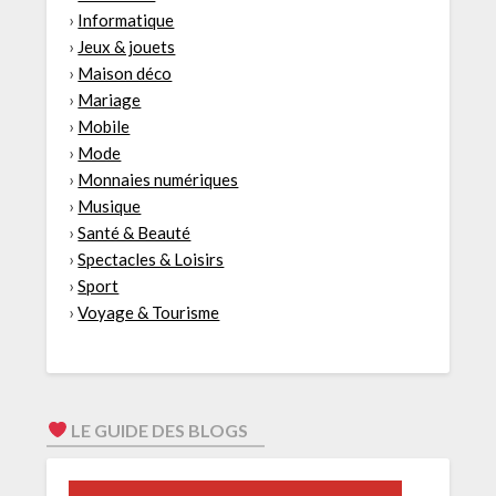
›
Informatique
›
Jeux & jouets
›
Maison déco
›
Mariage
›
Mobile
›
Mode
›
Monnaies numériques
›
Musique
›
Santé & Beauté
›
Spectacles & Loisirs
›
Sport
›
Voyage & Tourisme
LE GUIDE DES BLOGS