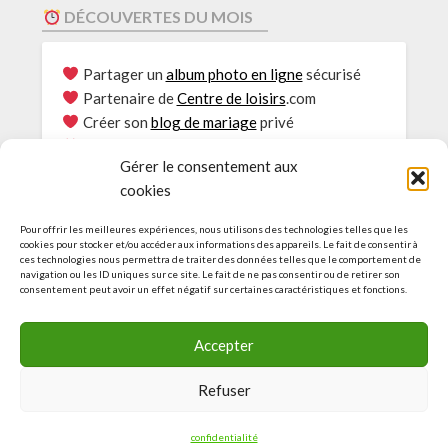
DÉCOUVERTES DU MOIS
Partager un
album photo en ligne
sécurisé
Partenaire de
Centre de loisirs
.com
Créer son
blog de mariage
privé
Envie de
Rouler au bioéthanol
?
Gérer le consentement aux
Le
Partage photos
sécurisé
cookies
Consultations
Psy Genève
L’Actu des Blogs pour
EHPAD
Pour offrir les meilleures expériences, nous utilisons des technologies telles que les
Idées et guide pour
Accueil de loisirs
cookies pour stocker et/ou accéder aux informations des appareils. Le fait de consentir à
ces technologies nous permettra de traiter des données telles que le comportement de
Agence web :
Création de site à Genève
navigation ou les ID uniques sur ce site. Le fait de ne pas consentir ou de retirer son
Découvrez le
service d’e-réputation
consentement peut avoir un effet négatif sur certaines caractéristiques et fonctions.
Découvrez nos sites amis
Accepter
Refuser
© L-INTERNET-FACILE.COM by Agence web Genève | Tous
droits réservés | Service de référencement naturel
confidentialité