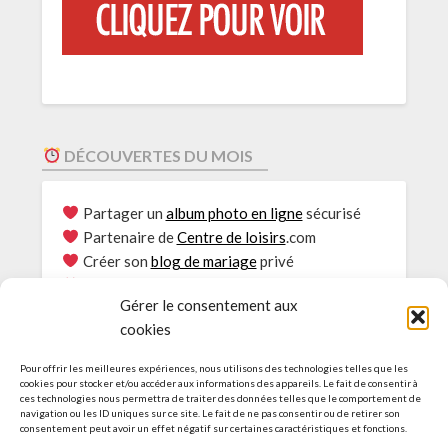
DÉCOUVERTES DU MOIS
Partager un
album photo en ligne
sécurisé
Partenaire de
Centre de loisirs
.com
Créer son
blog de mariage
privé
Envie de
Rouler au bioéthanol
?
Gérer le consentement aux
Le
Partage photos
sécurisé
cookies
Consultations
Psy Genève
L’Actu des Blogs pour
EHPAD
Pour offrir les meilleures expériences, nous utilisons des technologies telles que les
Idées et guide pour
Accueil de loisirs
cookies pour stocker et/ou accéder aux informations des appareils. Le fait de consentir à
ces technologies nous permettra de traiter des données telles que le comportement de
Agence web :
Création de site à Genève
navigation ou les ID uniques sur ce site. Le fait de ne pas consentir ou de retirer son
Découvrez le
service d’e-réputation
consentement peut avoir un effet négatif sur certaines caractéristiques et fonctions.