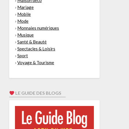
›
Maison déco
›
Mariage
›
Mobile
›
Mode
›
Monnaies numériques
›
Musique
›
Santé & Beauté
›
Spectacles & Loisirs
›
Sport
›
Voyage & Tourisme
LE GUIDE DES BLOGS