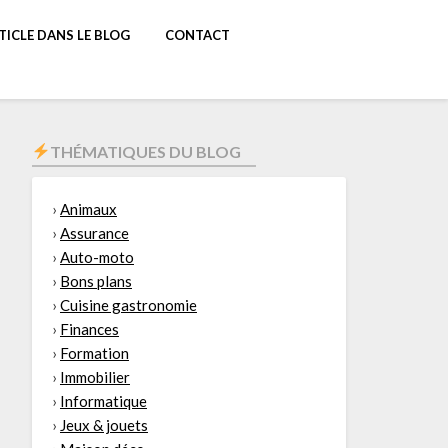
TICLE DANS LE BLOG
CONTACT
THÉMATIQUES DU BLOG
›
Animaux
›
Assurance
›
Auto-moto
›
Bons plans
›
Cuisine gastronomie
›
Finances
›
Formation
›
Immobilier
›
Informatique
›
Jeux & jouets