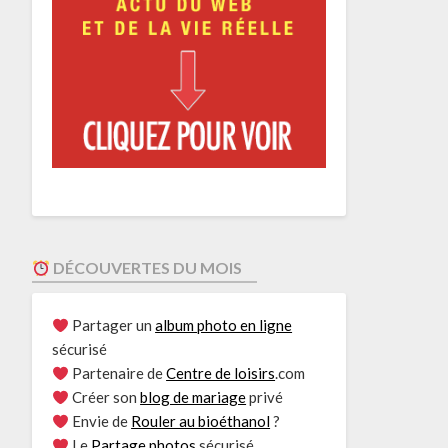
DÉCOUVERTES DU MOIS
Partager un
album photo en ligne
sécurisé
Partenaire de
Centre de loisirs
.com
Créer son
blog de mariage
privé
Envie de
Rouler au bioéthanol
?
Le
Partage photos
sécurisé