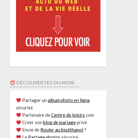
DÉCOUVERTES DU MOIS
Partager un
album photo en ligne
sécurisé
Partenaire de
Centre de loisirs
.com
Créer son
blog de mariage
privé
Envie de
Rouler au bioéthanol
?
Le
Partage photos
sécurisé