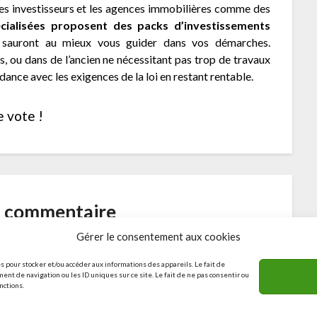
 les investisseurs et les agences immobilières comme des
cialisées proposent des packs d’investissements
i sauront au mieux vous guider dans vos démarches.
s, ou dans de l’ancien ne nécessitant pas trop de travaux
ance avec les exigences de la loi en restant rentable.
e vote !
n commentaire
Gérer le consentement aux cookies
er
pour publier un commentaire.
s pour stocker et/ou accéder aux informations des appareils. Le fait de
nt de navigation ou les ID uniques sur ce site. Le fait de ne pas consentir ou
nctions.