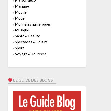
›
Maison déco
›
Mariage
›
Mobile
›
Mode
›
Monnaies numériques
›
Musique
›
Santé & Beauté
›
Spectacles & Loisirs
›
Sport
›
Voyage & Tourisme
LE GUIDE DES BLOGS